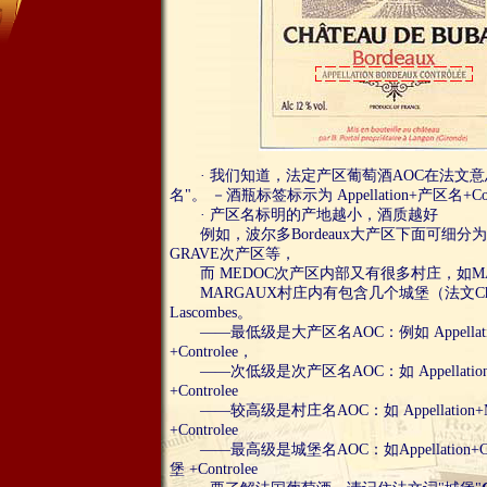
· 我们知道，法定产区葡萄酒AOC在法文意
名"。 －酒瓶标签标示为 Appellation+产区名+Con
· 产区名标明的产地越小，酒质越好
例如，波尔多Bordeaux大产区下面可细分为
GRAVE次产区等，
而 MEDOC次产区内部又有很多村庄，如MA
MARGAUX村庄内有包含几个城堡（法文Chatea
Lascombes。
——最低级是大产区名AOC：例如 Appellat
+Controlee，
——次低级是次产区名AOC：如 Appellatio
+Controlee
——较高级是村庄名AOC：如 Appellation+
+Controlee
——最高级是城堡名AOC：如Appellation+Chate
堡 +Controlee