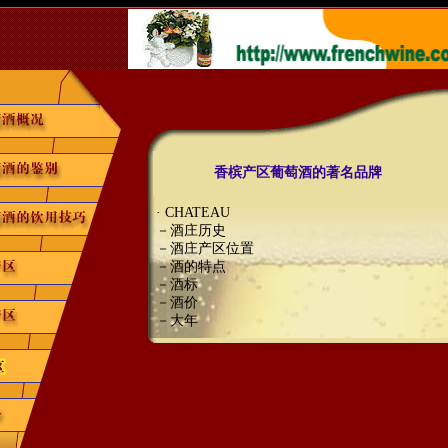
香槟产区葡萄酒的著名品牌
· CHATEAU
－酒庄历史
－酒庄产区位置
－酒的特点
－酒标
－酒价
－大年