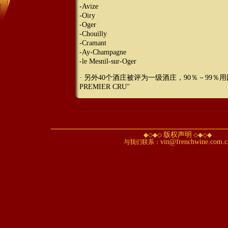
-Avize
-Oiry
-Oger
-Chouilly
-Cramant
-Ay-Champagne
-le Mesnil-sur-Oger
· 另外40个酒庄被评为一级酒庄，90％－99％
PREMIER CRU"
版权声明
◆◇◆◇
◇◆◇◆
vin@frenchwine.com.c
与我们联系：