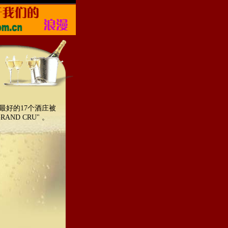
最好的17个酒庄被
ND CRU" 。